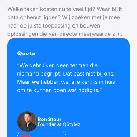
Welke taken kosten nu te veel tijd? Waar blijft
data onbenut liggen? Wij zoeken met je mee
naar de juiste toepassing en bouwen
oplossingen die van directe meerwaarde zijn.
Quote
“We gebruiken geen termen die
niemand begrijpt. Dat past niet bij ons.
Maar we hebben wel alle kennis in huis
om te kunnen doen wat nodig is.”
Ron Steur
Founder at QStylez