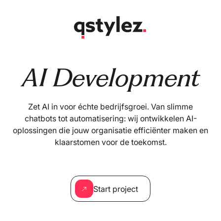
Overslaan
naar
inhoud
AI Development
Zet AI in voor échte bedrijfsgroei. Van slimme
chatbots tot automatisering: wij ontwikkelen AI-
oplossingen die jouw organisatie efficiënter maken en
klaarstomen voor de toekomst.
Start project