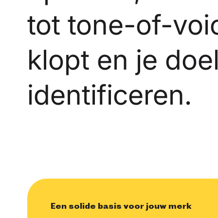
tot tone-of-voi
klopt en je do
identificeren.
Een solide basis voor jouw merk