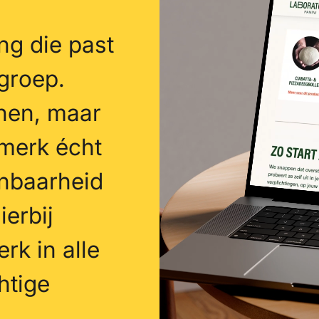
ng die past
lgroep.
nen, maar
 merk écht
enbaarheid
ierbij
rk in alle
htige