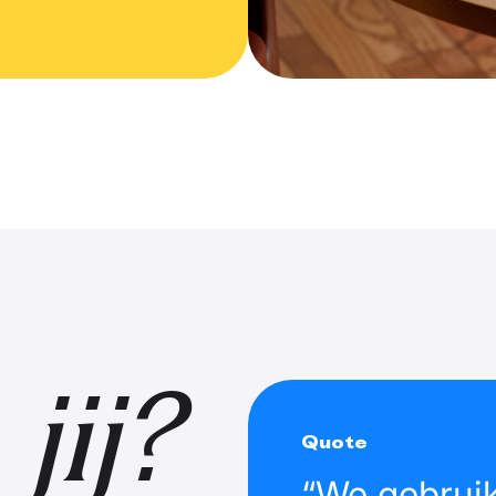
jij?
Quote
“We gebrui