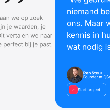
niemand begr
gaan we op zoek
ons. Maar w
jn je waarden, je
kennis in h
Dit vertalen we naar
 perfect bij je past.
wat nodig is
Ron Steur
Founder at QSt
Start project