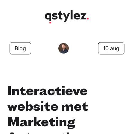
Overslaan
naar
inhoud
Blog
10 aug
Interactieve
website met
Marketing