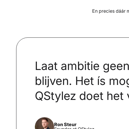
En precies dáár m
Laat ambitie gee
blijven. Het ís mo
QStylez doet het 
Ron Steur