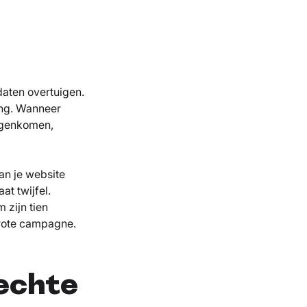
aten overtuigen.
ing. Wanneer
tegenkomen,
dan je website
aat twijfel.
 zijn tien
rote campagne.
rechte