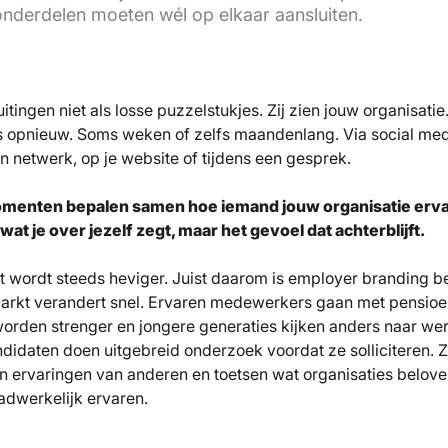
nderdelen moeten wél op elkaar aansluiten.
itingen niet als losse puzzelstukjes. Zij zien jouw organisatie
s opnieuw. Soms weken of zelfs maandenlang. Via social medi
n netwerk, op je website of tijdens een gesprek.
omenten bepalen samen hoe iemand jouw organisatie ervaa
at je over jezelf zegt, maar het gevoel dat achterblijft.
nt wordt steeds heviger. Juist daarom is employer branding b
markt verandert snel. Ervaren medewerkers gaan met pensioe
orden strenger en jongere generaties kijken anders naar we
didaten doen uitgebreid onderzoek voordat ze solliciteren. Z
n ervaringen van anderen en toetsen wat organisaties belov
dwerkelijk ervaren.