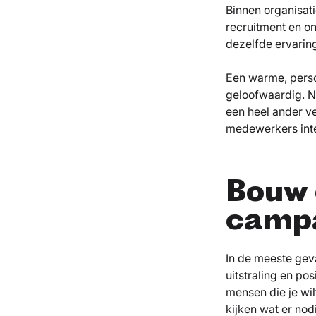
Binnen organisat
recruitment en on
dezelfde ervarin
Een warme, persoo
geloofwaardig. N
een heel ander ve
medewerkers inter
Bouw 
camp
In de meeste geva
uitstraling en po
mensen die je wil
kijken wat er nod