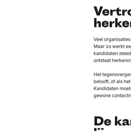
Vertr
herke
Veel organisatie
Maar zo werkt ee
kandidaten steed
ontstaat herkenni
Het tegenovergest
belooft, of als het
Kandidaten moeten
gewone contactm
De ka