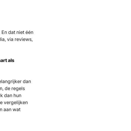
. En dat niet één
a, via reviews,
rt als
elangrijker dan
n, de regels
rk dan hun
e vergelijken
en aan wat