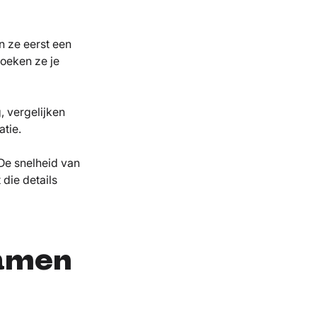
n ze eerst een
zoeken ze je
, vergelijken
tie.
De snelheid van
 die details
samen