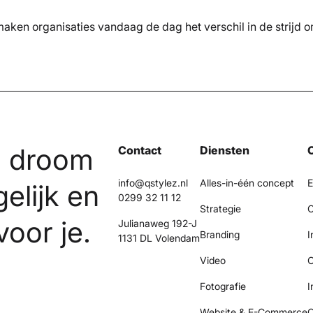
aken organisaties vandaag de dag het verschil in de strijd om
n droom
Contact
Diensten
info@qstylez.nl
Alles-in-één concept
E
gelijk en
0299 32 11 12
Strategie
C
voor je.
Julianaweg 192-J
Branding
I
1131 DL Volendam
Video
O
Fotografie
I
Website & E-Commerce
C