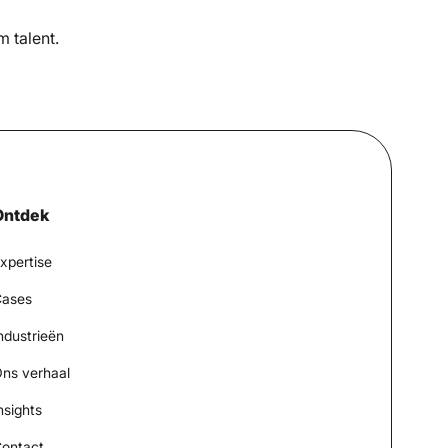
 talent.
Ontdek
xpertise
ases
ndustrieën
ns verhaal
nsights
ontact