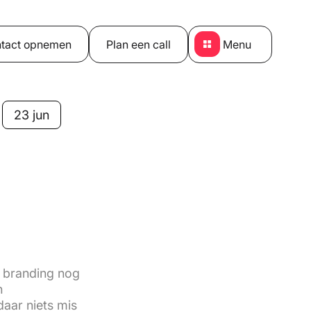
tact opnemen
Plan een call
Menu
23 jun
 branding nog
n
daar niets mis