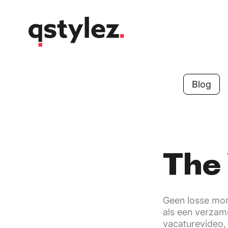
Overslaan
naar
inhoud
Blog
The 
Geen losse mom
als een verzam
vacaturevideo, 