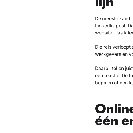
lijn
De meeste kandida
LinkedIn-post. Da
website. Pas late
Die reis verloopt
werkgevers en vo
Daarbij tellen j
een reactie. De t
bepalen of een ka
Onlin
één e