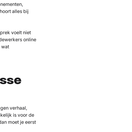
venementen,
ort alles bij
prek voelt niet
edewerkers online
n wat
osse
igen verhaal,
kelijk is voor de
dan moet je eerst