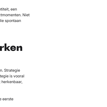
iteit, een
actmomenten. Niet
die spontaan
erken
n. Strategie
egie is vooral
 herkenbaar,
e eerste