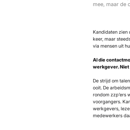
mee, maar de o
Kandidaten zien u
keer, maar steed
via mensen uit hu
Al die contactm
werkgever. Niet w
De strijd om tale
ooit. De arbeids
rondom zzp’ers w
voorgangers. Kan
werkgevers, leze
medewerkers daa