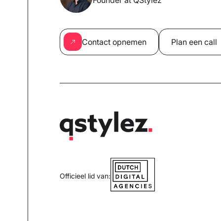
Founder at QStylez
Contact opnemen
Plan een call
Officieel lid van: