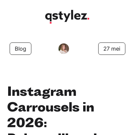
Overslaan
naar
inhoud
Blog
27 mei
Instagram
Carrousels in
2026: