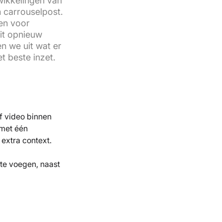
wikkelingen van
n carrouselpost.
en voor
dit opnieuw
n we uit wat er
t beste inzet.
f video binnen
 met één
 extra context.
 te voegen, naast