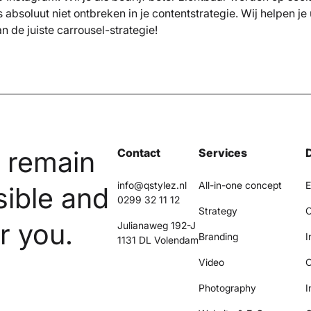
absoluut niet ontbreken in je contentstrategie. Wij helpen je
n de juiste carrousel-strategie!
n remain
Contact
Services
info@qstylez.nl
All-in-one concept
E
sible and
0299 32 11 12
Strategy
C
r you.
Julianaweg 192-J
Branding
I
1131 DL Volendam
Video
O
Photography
I