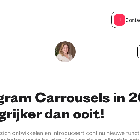
Conta
gram Carrousels in 
rijker dan ooit!
t zich ontwikkelen en introduceert continu nieuwe func