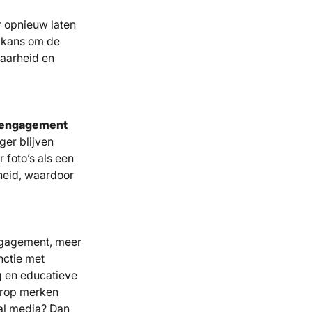
r opnieuw laten
e kans om de
baarheid en
 engagement
ger blijven
foto’s als een
nheid, waardoor
engagement, meer
nctie met
g en educatieve
arop merken
ial media? Dan