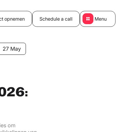
ct opnemen
Schedule a call
Menu
27 May
2026:
ties om