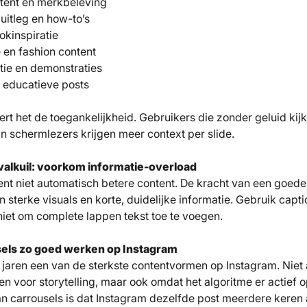
tent en merkbeleving
uitleg en how-to’s
okinspiratie
e en fashion content
tie en demonstraties
n educatieve posts
rt het de toegankelijkheid. Gebruikers die zonder geluid kij
 schermlezers krijgen meer context per slide.
n valkuil: voorkom informatie-overload
nt niet automatisch betere content. De kracht van een goede c
 sterke visuals en korte, duidelijke informatie. Gebruik cap
niet om complete lappen tekst toe te voegen.
els zo goed werken op Instagram
l jaren een van de sterkste contentvormen op Instagram. Niet
n voor storytelling, maar ook omdat het algoritme er actief o
an carrousels is dat Instagram dezelfde post meerdere keren