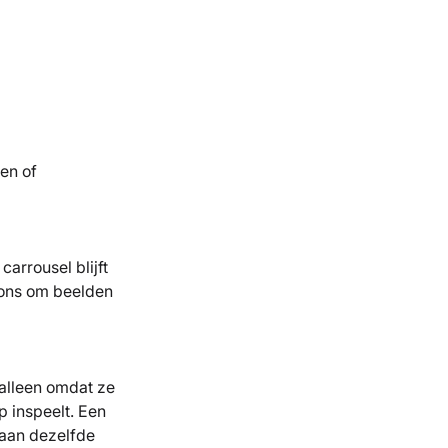
ken of
arrousel blijft
tions om beelden
 alleen omdat ze
p inspeelt. Een
 aan dezelfde