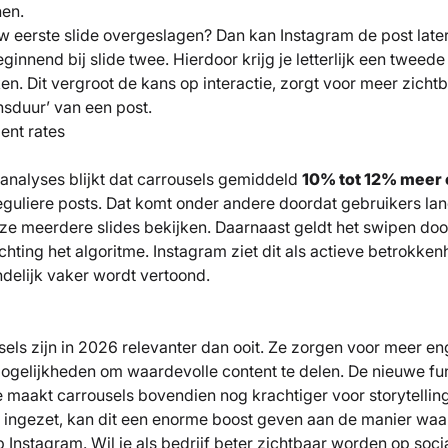
nen.
w eerste slide overgeslagen? Dan kan Instagram de post late
ginnend bij slide twee. Hierdoor krijg je letterlijk een tweed
en. Dit vergroot de kans op interactie, zorgt voor meer zicht
nsduur’ van een post.
nt rates
 analyses blijkt dat carrousels gemiddeld
10% tot 12% meer
eguliere posts. Dat komt onder andere doordat gebruikers lan
e meerdere slides bekijken. Daarnaast geldt het swipen door 
richting het algoritme. Instagram ziet dit als actieve betrokke
indelijk vaker wordt vertoond.
sels zijn in 2026 relevanter dan ooit. Ze zorgen voor meer 
ogelijkheden om waardevolle content te delen. De nieuwe fu
e maakt carrousels bovendien nog krachtiger voor storytellin
im ingezet, kan dit een enorme boost geven aan de manier wa
Instagram. Wil je als bedrijf beter zichtbaar worden op soc