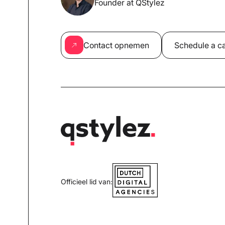
Founder at QStylez
Contact opnemen
Schedule a ca
Officieel lid van: