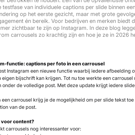
ger betrokken te houden. Eén van de opvallendste ont
testfase van individuele captions per slide binnen ee
andering op het eerste gezicht, maar met grote gevolg
ngagement én bereik. Voor bedrijven en merken biedt 
er zichtbaar te zijn op Instagram. In deze blog legge
om carrousels zo krachtig zijn en hoe je ze in 2026 he
-functie: captions per foto in een carrousel
est Instagram een nieuwe functie waarbij iedere afbeelding o
 eigen bijschrift kan krijgen. Tot nu toe werkte een carrousel
onder de volledige post. Met deze update krijgt iedere slide
 een carrousel krijg je de mogelijkheid om per slide tekst toe
ion van de post.
t voor content?
t carrousels nog interessanter voor: