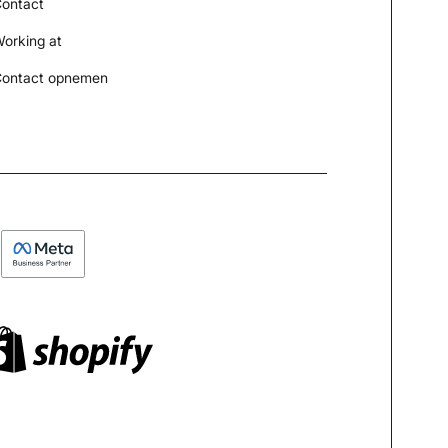
ontact
orking at
ontact opnemen