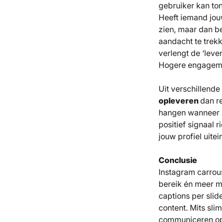
gebruiker kan to
Heeft iemand jou
zien, maar dan be
aandacht te trekk
verlengt de ‘leve
Hogere engageme
Uit verschillende
opleveren
dan r
hangen wanneer z
positief signaal 
jouw profiel uite
Conclusie
Instagram carrou
bereik én meer m
captions per slid
content. Mits sl
communiceren op 