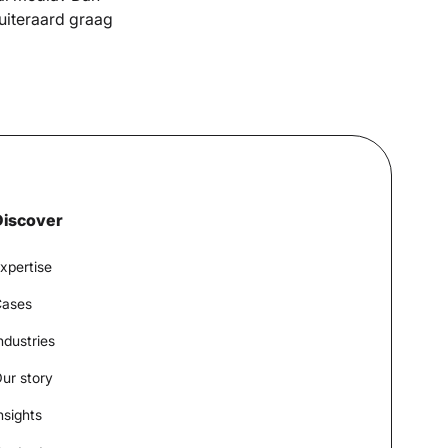
 uiteraard graag
Discover
xpertise
ases
ndustries
ur story
nsights