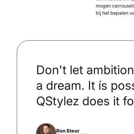
mogen carrousels 
bij het bepalen va
Don't let ambitio
a dream. It ís pos
QStylez does it fo
Ron Steur