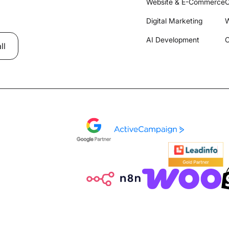
Website & E-Commerce
C
Digital Marketing
W
AI Development
C
ll