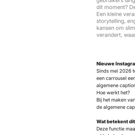
gebruikers lan
dit moment? De 
Een kleine ver
storytelling, e
kansen om slimm
verandert, waar
Nieuwe Instagram
Sinds mei 2026 t
een carrousel een
algemene caption 
Hoe werkt het?
Bij het maken van
de algemene capt
Wat betekent di
Deze functie maak