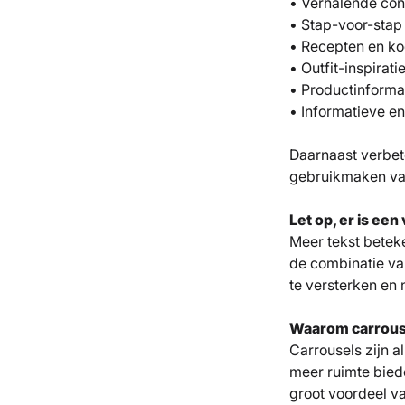
• Verhalende con
• Stap-voor-stap 
• Recepten en ko
• Outfit-inspirati
• Productinforma
• Informatieve e
Daarnaast verbete
gebruikmaken van
Let op, er is ee
Meer tekst beteke
de combinatie van
te versterken en 
Waarom carrous
Carrousels zijn a
meer ruimte biede
groot voordeel v