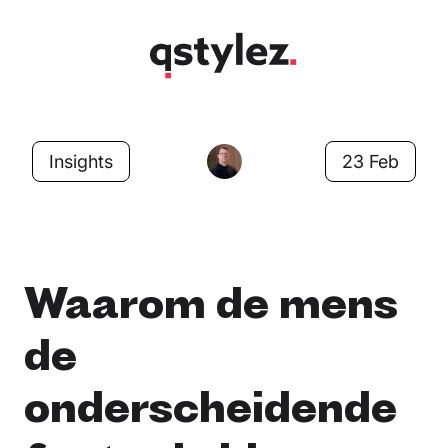
Skip
to
content
Insights
23 Feb
Waarom de mens
de
onderscheidende