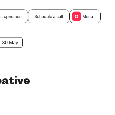
ct opnemen
Schedule a call
Menu
30 May
eative