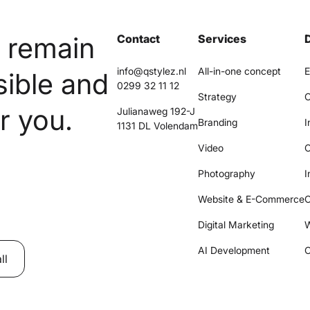
n remain
Contact
Services
info@qstylez.nl
All-in-one concept
E
sible and
0299 32 11 12
Strategy
C
r you.
Julianaweg 192-J
Branding
I
1131 DL Volendam
Video
O
Photography
I
Website & E-Commerce
C
Digital Marketing
W
AI Development
C
ll