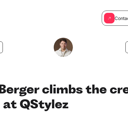
Conta
 Berger climbs the cr
 at QStylez