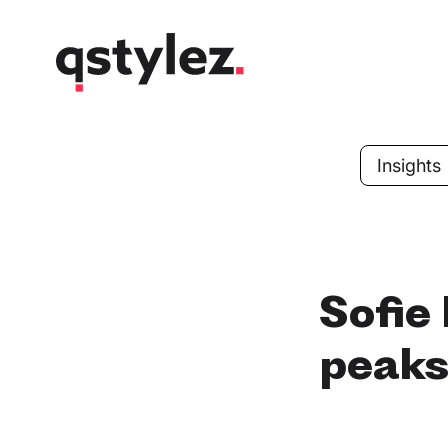
Skip
to
content
Insights
Sofie
peaks