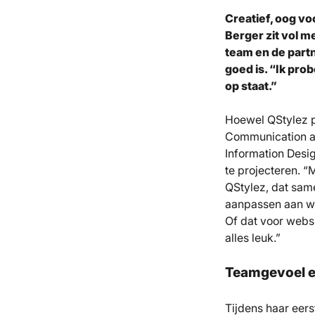
Creatief, oog vo
Berger zit vol m
team en de partn
goed is. “Ik pro
op staat.”
Hoewel QStylez p
Communication an
Information Desi
te projecteren. “
QStylez, dat sam
aanpassen aan wat
Of dat voor websi
alles leuk.”
Teamgevoel e
Tijdens haar eer