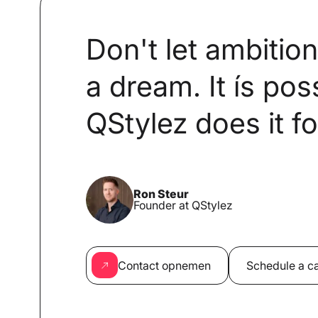
Don't let ambitio
a dream. It ís pos
QStylez does it fo
Ron Steur
Founder at QStylez
Contact opnemen
Schedule a ca