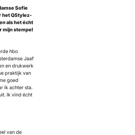
ndamse Sofie
r het QStylez-
en als het écht
r mijn stempel
erde hbo
sterdamse Jaaf
men en drukwerk
se praktijk van
n me goed
 ik achter sta.
t. Ik vind écht
eel van de