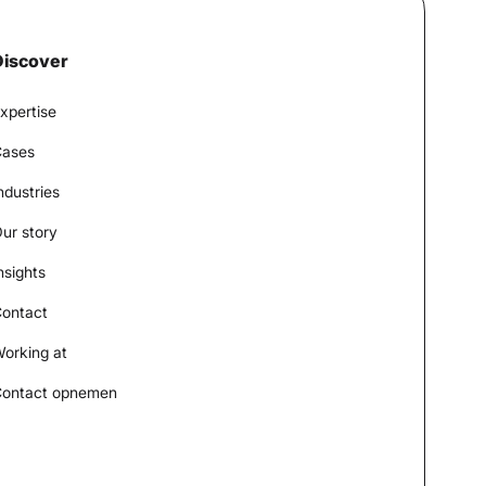
Discover
xpertise
ases
ndustries
ur story
nsights
ontact
orking at
ontact opnemen