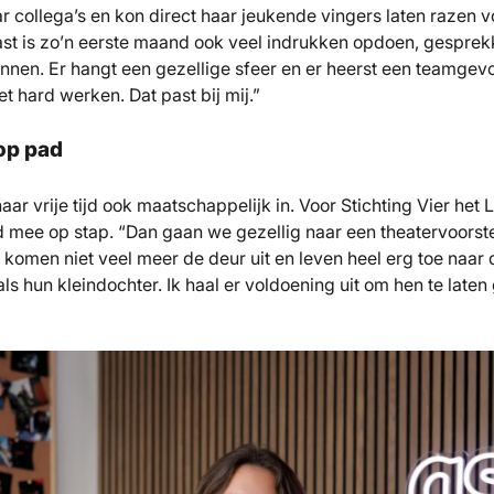
r collega’s en kon direct haar jeukende vingers laten razen v
ast is zo’n eerste maand ook veel indrukken opdoen, gesprek
ennen. Er hangt een gezellige sfeer en er heerst een teamgevo
 hard werken. Dat past bij mij.”
op pad
 haar vrije tijd ook maatschappelijk in. Voor Stichting Vier he
 mee op stap. “Dan gaan we gezellig naar een theatervoorste
komen niet veel meer de deur uit en leven heel erg toe naar da
 als hun kleindochter. Ik haal er voldoening uit om hen te late