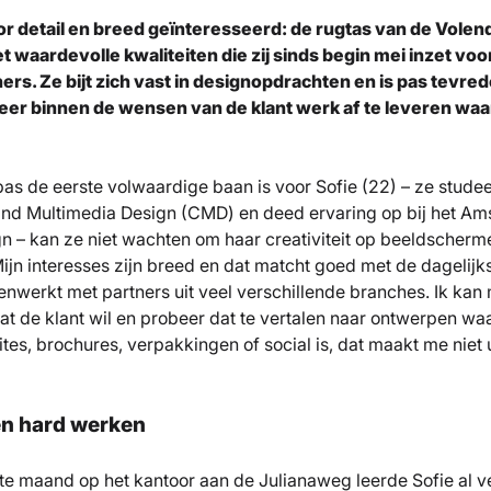
or detail en breed geïnteresseerd: de rugtas van de Vole
et waardevolle kwaliteiten die zij sinds begin mei inzet voo
ers. Ze bijt zich vast in designopdrachten en is pas tevred
beer binnen de wensen van de klant werk af te leveren waa
as de eerste volwaardige baan is voor Sofie (22) – ze stude
d Multimedia Design (CMD) en deed ervaring op bij het Am
gn – kan ze niet wachten om haar creativiteit op beeldscher
Mijn interesses zijn breed en dat matcht goed met de dagelijk
enwerkt met partners uit veel verschillende branches. Ik ka
 de klant wil en probeer dat te vertalen naar ontwerpen waar
tes, brochures, verpakkingen of social is, dat maakt me niet ui
n hard werken
ste maand op het kantoor aan de Julianaweg leerde Sofie al v