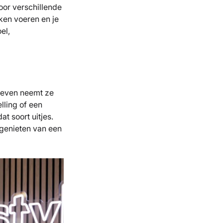
oor verschillende
ken voeren en je
el,
t Leven neemt ze
lling of een
t soort uitjes.
n genieten van een