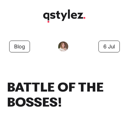
Skip
to
content
Blog
6 Jul
BATTLE OF THE
BOSSES!