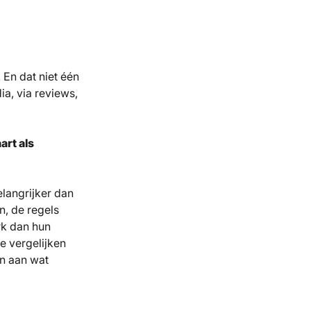
. En dat niet één
a, via reviews,
rt als
elangrijker dan
n, de regels
rk dan hun
e vergelijken
en aan wat