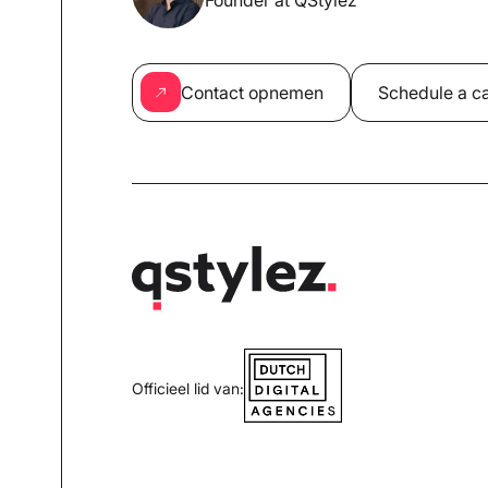
Founder at QStylez
Contact opnemen
Schedule a ca
Officieel lid van: