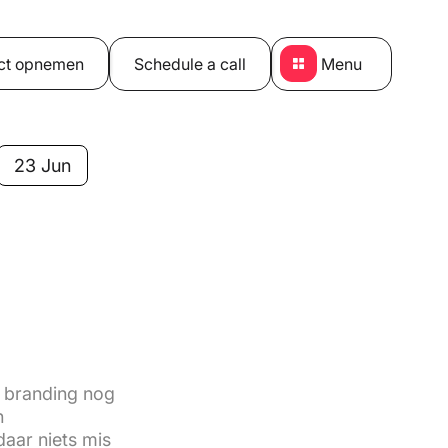
ct opnemen
Schedule a call
Menu
23 Jun
 branding nog
n
daar niets mis