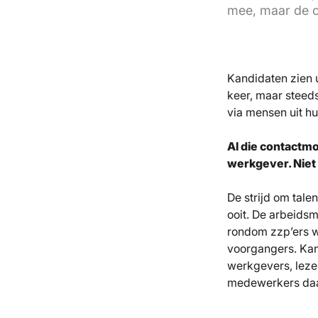
mee, maar de o
Kandidaten zien u
keer, maar steed
via mensen uit hu
Al die contactm
werkgever. Niet w
De strijd om tale
ooit. De arbeids
rondom zzp’ers w
voorgangers. Kan
werkgevers, leze
medewerkers daa