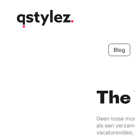
Skip
to
content
Blog
The 
Geen losse mom
als een verzam
vacaturevideo, 