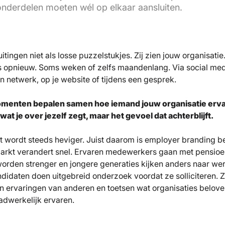
nderdelen moeten wél op elkaar aansluiten.
itingen niet als losse puzzelstukjes. Zij zien jouw organisatie
s opnieuw. Soms weken of zelfs maandenlang. Via social medi
n netwerk, op je website of tijdens een gesprek.
omenten bepalen samen hoe iemand jouw organisatie ervaa
at je over jezelf zegt, maar het gevoel dat achterblijft.
nt wordt steeds heviger. Juist daarom is employer branding b
markt verandert snel. Ervaren medewerkers gaan met pensioe
orden strenger en jongere generaties kijken anders naar we
didaten doen uitgebreid onderzoek voordat ze solliciteren. Z
n ervaringen van anderen en toetsen wat organisaties belov
dwerkelijk ervaren.