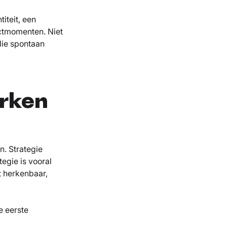
iteit, een
actmomenten. Niet
die spontaan
erken
n. Strategie
egie is vooral
 herkenbaar,
e eerste