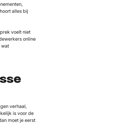
venementen,
ort alles bij
prek voelt niet
edewerkers online
n wat
osse
igen verhaal,
kelijk is voor de
dan moet je eerst