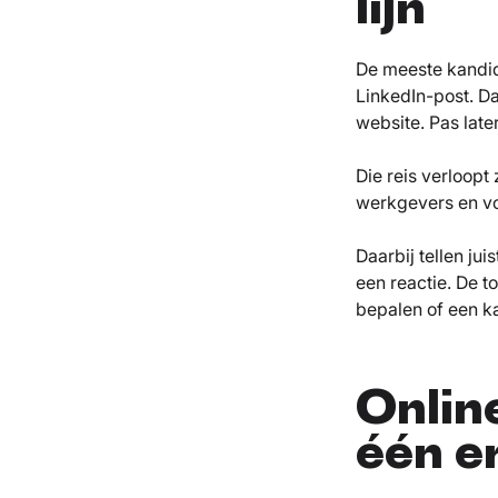
lijn
De meeste kandida
LinkedIn-post. Da
website. Pas late
Die reis verloopt
werkgevers en vo
Daarbij tellen j
een reactie. De t
bepalen of een ka
Onlin
één e