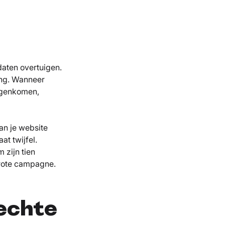
aten overtuigen.
ing. Wanneer
tegenkomen,
dan je website
aat twijfel.
 zijn tien
rote campagne.
rechte