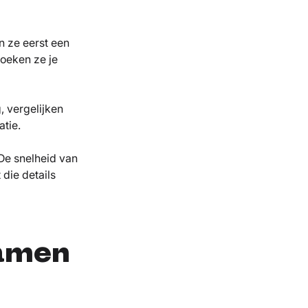
n ze eerst een
zoeken ze je
, vergelijken
tie.
De snelheid van
 die details
samen