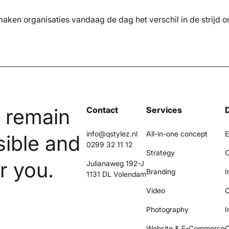
aken organisaties vandaag de dag het verschil in de strijd om
n remain
Contact
Services
info@qstylez.nl
All-in-one concept
E
sible and
0299 32 11 12
Strategy
C
r you.
Julianaweg 192-J
Branding
I
1131 DL Volendam
Video
O
Photography
I
Website & E-Commerce
C