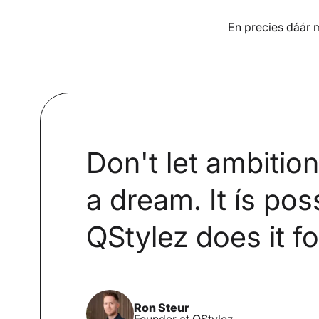
En precies dáár m
Don't let ambitio
a dream. It ís pos
QStylez does it fo
Ron Steur