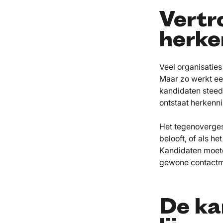
Vertr
herke
Veel organisatie
Maar zo werkt ee
kandidaten steed
ontstaat herkenni
Het tegenovergest
belooft, of als het
Kandidaten moeten
gewone contactm
De ka