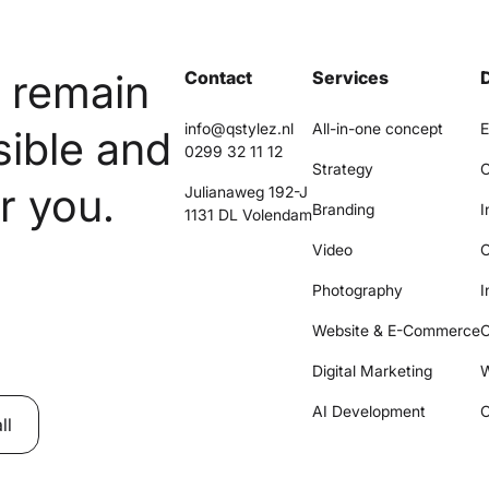
n remain
Contact
Services
info@qstylez.nl
All-in-one concept
E
sible and
0299 32 11 12
Strategy
C
r you.
Julianaweg 192-J
Branding
I
1131 DL Volendam
Video
O
Photography
I
Website & E-Commerce
C
Digital Marketing
W
AI Development
C
ll