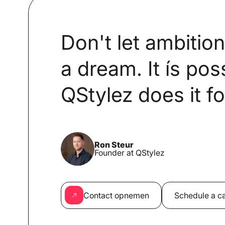
Don't let ambitio
a dream. It ís pos
QStylez does it fo
Ron Steur
Founder at QStylez
Contact opnemen
Schedule a ca