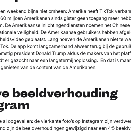
pen weekend bijna niet omheen: Amerika heeft TikTok verbann
160 miljoen Amerikanen sinds gister geen toegang meer hebb
rm. De Amerikaanse inlichtingendiensten noemen het Chinese
ationale veiligheid. De Amerikaanse gebruikers hebben afg
heidsvideo geplaatst. Lang hoeven de Amerikanen niet te w
kTok. De app komt langzamerhand alweer terug bij de gebruike
mstig president Donald Trump aldus de makers van het plat
t er gezocht naar een langetermijnoplossing. En dat is maar
 genieten van de content van de Amerikanen.
e beeldverhouding
gram
je al opgevallen: de vierkante foto’s op Instagram zijn verdw
d zijn de beeldverhoudingen gewijzigd naar een 4:5 beeldv