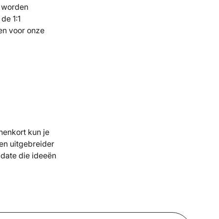
k worden
de 1:1
en voor onze
nenkort kun je
 en uitgebreider
pdate die ideeën