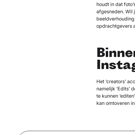
houdt in dat foto
afgesneden. Wil j
beeldverhouding 
opdrachtgevers a
Binne
Insta
Het ‘creators’ ac
namelijk ‘Edits’ 
te kunnen ‘editen
kan omtoveren in