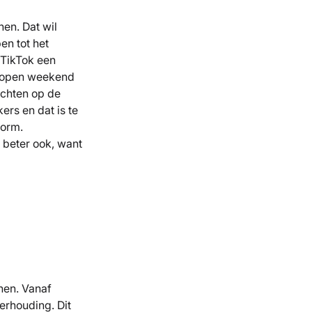
en. Dat wil
en tot het
 TikTok een
elopen weekend
achten op de
rs en dat is te
form.
 beter ook, want
enen. Vanaf
erhouding. Dit