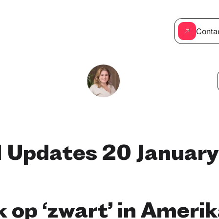
Conta
l Updates 20 January
k op ‘zwart’ in Ameri