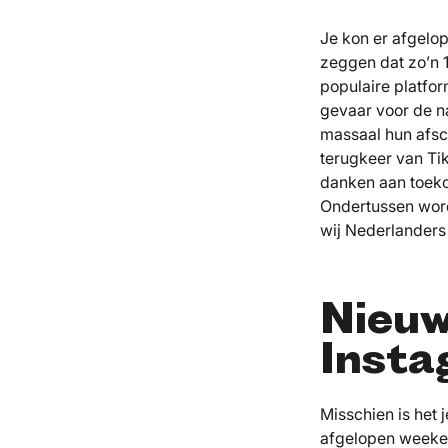
Je kon er afgelo
zeggen dat zo’n 
populaire platfo
gevaar voor de n
massaal hun afsc
terugkeer van Ti
danken aan toeko
Ondertussen word
wij Nederlanders
Nieuw
Insta
Misschien is het 
afgelopen weeken