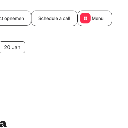
ct opnemen
Schedule a call
Menu
20 Jan
ka