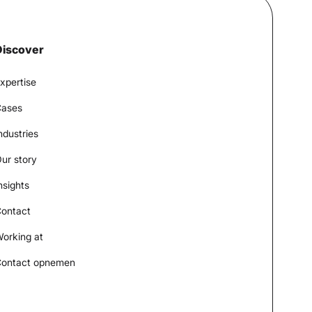
Discover
xpertise
ases
ndustries
ur story
nsights
ontact
orking at
ontact opnemen