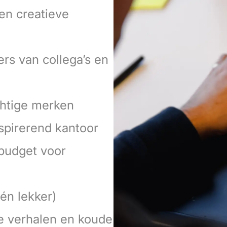
 en creatieve
ers van collega’s en
chtige merken
spirerend kantoor
budget voor
 én lekker)
e verhalen en koude