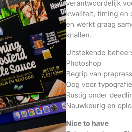
verantwoordelijk vo
kwaliteit, timing en
en werkt graag same
knallen.
Uitstekende beheersi
Photoshop
Begrip van prepres
Oog voor typografie
Rustig onder deadli
Nauwkeurig en oplo
Nice to have