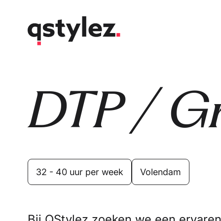
Overslaan
naar
inhoud
DTP / Gr
32 - 40 uur per week
Volendam
Bij QStylez zoeken we een ervaren