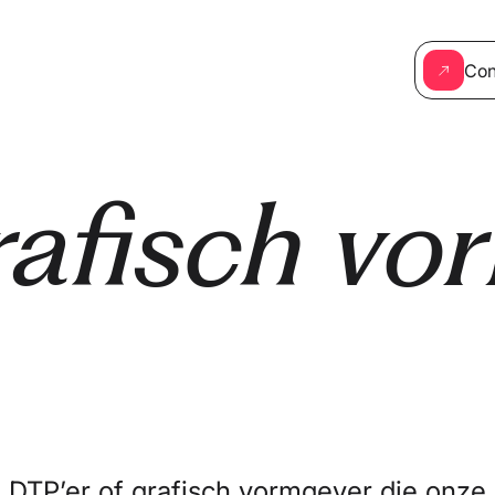
Con
afisch vo
 DTP’er of grafisch vormgever die onze 